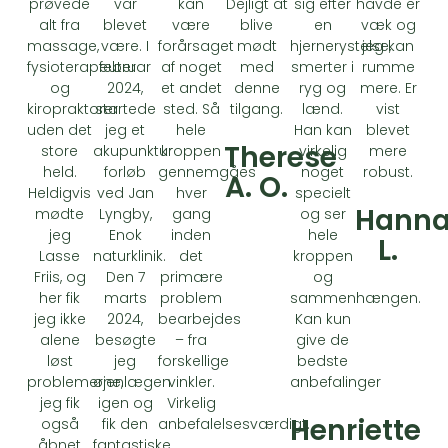
prøvede
var
kan
Dejligt at
sig efter
havde er
alt fra
blevet
være
blive
en
væk og
massage,
være. I
forårsaget
mødt
hjernerystelse,
jeg kan
fysioterapeuter
februar
af noget
med
smerter i
rumme
og
2024,
et andet
denne
ryg og
mere. Er
kiropraktorer
startede
sted. Så
tilgang.
lænd.
vist
uden det
jeg et
hele
Han kan
blevet
Therese
store
akupunktur
kroppen
virkelig
mere
held.
forløb
gennemgåes
noget
robust.
A. O.
Heldigvis
ved Jan
hver
specielt
Hann
mødte
Lyngby,
gang
og ser
jeg
Enok
inden
hele
L.
Lasse
naturklinik.
det
kroppen
Friis, og
Den 7
primære
og
her fik
marts
problem
sammenhængen.
jeg ikke
2024,
bearbejdes
Kan kun
alene
besøgte
– fra
give de
løst
jeg
forskellige
bedste
problemerne,
øjenlægen
vinkler.
anbefalinger
jeg fik
igen og
Virkelig
Henriette
også
fik den
anbefalelsesværdigt.
åbnet
fantastiske