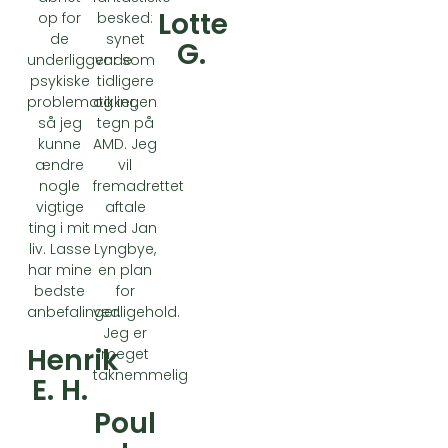
Lotte
op for
besked:
de
synet
G.
underliggende
var som
psykiske
tidligere
problematikker,
og ingen
så jeg
tegn på
kunne
AMD. Jeg
ændre
vil
nogle
fremadrettet
vigtige
aftale
ting i mit
med Jan
liv. Lasse
Lyngbye,
har mine
en plan
bedste
for
anbefalinger.
vedligehold.
Jeg er
Henrik
meget
taknemmelig
E. H.
Poul