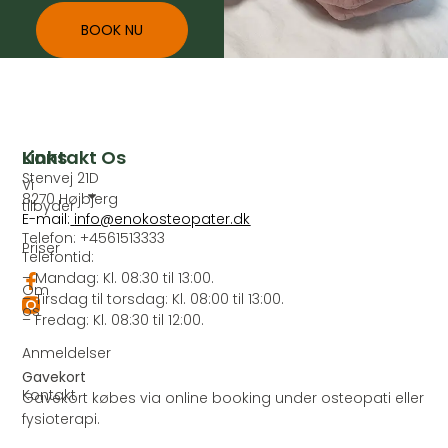
BOOK NU
Links
Kontakt Os
Stenvej 21D
Vi
8270 Højbjerg
tilbyder
E-mail:
info@enokosteopater.dk
Telefon: +4561513333
Priser
Telefontid:
– Mandag: Kl. 08:30 til 13:00.
Om
– Tirsdag til torsdag: Kl. 08:00 til 13:00.
os
– Fredag: Kl. 08:30 til 12:00.
Anmeldelser
Gavekort
Kontakt
Gavekort købes via online booking under osteopati eller
fysioterapi.