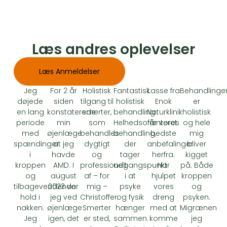
Læs andres oplevelser
Læs Anmeldelser
Jeg
For 2 år
Holistisk
Fantastisk
Lasse fra
Behandlinge
døjede
siden
tilgang til
holistisk
Enok
er
en lang
konstaterede
smerter,
behandling.
Naturklinik
holistisk
periode
min
som
Helhedsorienteret
får vores
og hele
med
øjenlæge
behandles
behandling,
bedste
mig
spændinger
at jeg
dygtigt
der
anbefalinger
bliver
i
havde
og
tager
herfra.
kigget
kroppen
AMD. I
professionelt
udgangspunkt
Har
på. Både
og
august
af – for
i at
hjulpet
kroppen
tilbagevendende
2023 var
mig –
psyke
vores
og
hold i
jeg ved
Christoffer.
og fysik
dreng
psyken.
nakken.
øjenlæge
Smerter
hænger
med at
Migrænen
Jeg
igen, det
er sted,
sammen.
komme
jeg